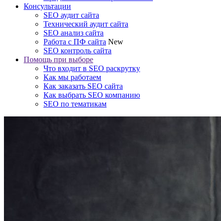
Консультации
SEO аудит сайта
Технический аудит сайта
SEO анализ сайта
Работа с ПФ сайта
New
SEO контроль сайта
Помощь при выборе
Что входит в SEO раскрутку
Как мы работаем
Как заказать SEO сайта
Как выбрать SEO компанию
SEO по тематикам